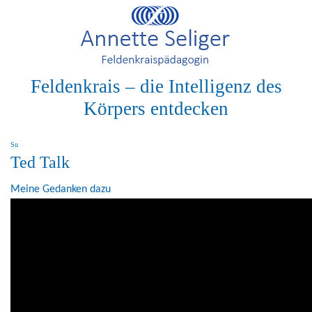
Feldenkrais – die Intelligenz des
Körpers entdecken
Su
Ted Talk
Meine Gedanken dazu